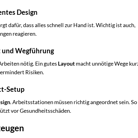
entes Design
gt dafür, dass alles schnell zur Hand ist. Wichtig ist auch,
ungen reagieren.
t und Wegführung
 Arbeiten nötig. Ein gutes
Layout
macht unnötige Wege kur
ermindert Risiken.
tt-Setup
sign
. Arbeitsstationen müssen richtig angeordnet sein. So
hützt vor Gesundheitsschäden.
zeugen