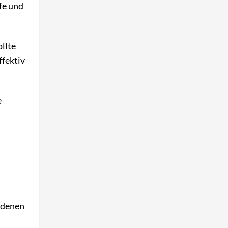
fe und
ollte
ffektiv
e
ndenen