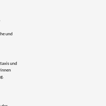
e
che und
gtaxis und
winnen
g.
t der