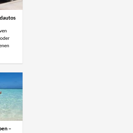
idautos
iven
 oder
genen
ben –