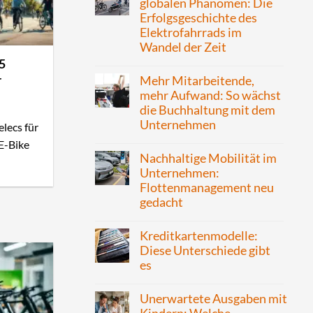
globalen Phänomen: Die
Erfolgsgeschichte des
Elektrofahrrads im
Wandel der Zeit
5
r
Mehr Mitarbeitende,
mehr Aufwand: So wächst
die Buchhaltung mit dem
Unternehmen
lecs für
 E-Bike
Nachhaltige Mobilität im
Unternehmen:
Flottenmanagement neu
gedacht
Kreditkartenmodelle:
Diese Unterschiede gibt
es
Unerwartete Ausgaben mit