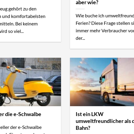
aber wie?
eug gehört zu den
Wie buche ich umweltfreund
n und komfortabelsten
Ferien? Diese Frage stellen s
itteln. Bei keinem
immer mehr Verbraucher vo
rd so viel...
der...
er die e-Schwalbe
Ist ein LKW
umweltfreundlicher als 
eller der e-Schwalbe
Bahn?