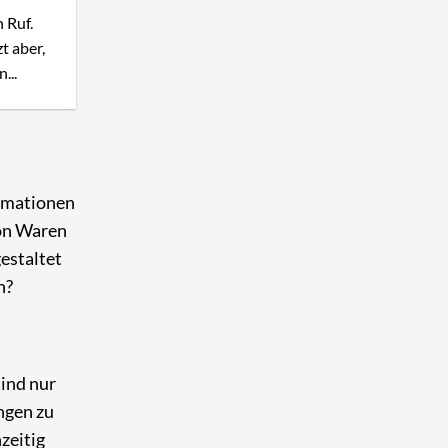
 Ruf.
t aber,
...
ormationen
von Waren
estaltet
h?
sind nur
ngen zu
zeitig