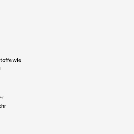
toffe wie
n.
er
ehr