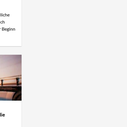
liche
ich
r Beginn
die