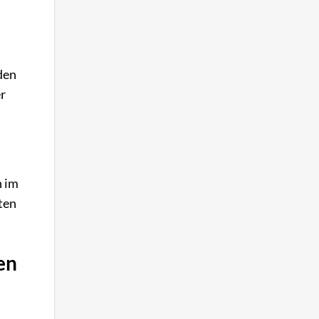
den
r
n im
ten
en