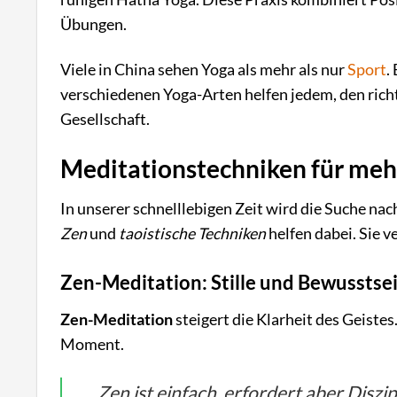
Übungen.
Viele in China sehen Yoga als mehr als nur
Sport
.
verschiedenen Yoga-Arten helfen jedem, den richt
Gesellschaft.
Meditationstechniken für meh
In unserer schnelllebigen Zeit wird die Suche na
Zen
und
taoistische Techniken
helfen dabei. Sie 
Zen-Meditation: Stille und Bewusstse
Zen-Meditation
steigert die Klarheit des Geistes
Moment.
Zen ist einfach, erfordert aber Diszi