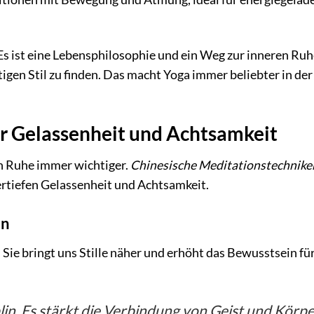
 Es ist eine Lebensphilosophie und ein Weg zur inneren Ruh
igen Stil zu finden. Das macht Yoga immer beliebter in der
r Gelassenheit und Achtsamkeit
ch Ruhe immer wichtiger.
Chinesische Meditationstechnike
vertiefen Gelassenheit und Achtsamkeit.
in
. Sie bringt uns Stille näher und erhöht das Bewusstsein fü
plin. Es stärkt die Verbindung von Geist und Körp