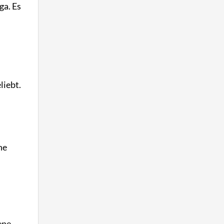
ga. Es
liebt.
ne
ene