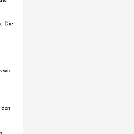
e. Die
n
wie
r den
er