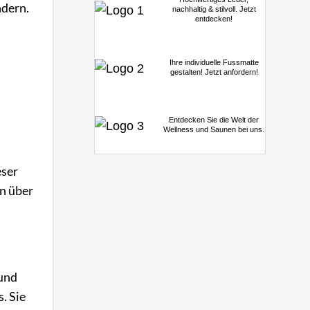
ndern.
nachhaltig & stilvoll. Jetzt
entdecken!
Ihre individuelle Fussmatte
gestalten! Jetzt anfordern!
Entdecken Sie die Welt der
Wellness und Saunen bei uns.
eser
on über
und
. Sie