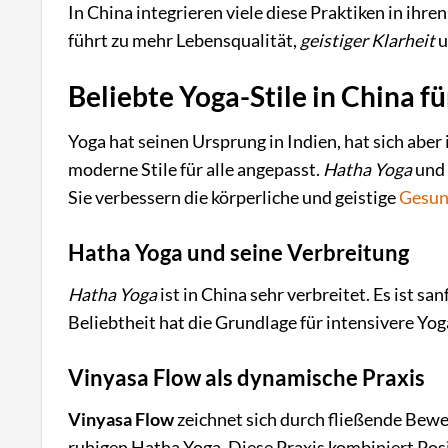
In China integrieren viele diese Praktiken in ihren
führt zu mehr Lebensqualität,
geistiger Klarheit
u
Beliebte Yoga-Stile in China f
Yoga hat seinen Ursprung in Indien, hat sich aber
moderne Stile für alle angepasst.
Hatha Yoga
un
Sie verbessern die körperliche und geistige
Gesun
Hatha Yoga und seine Verbreitung
Hatha Yoga
ist in China sehr verbreitet. Es ist sa
Beliebtheit hat die Grundlage für intensivere Yoga
Vinyasa Flow als dynamische Praxis
Vinyasa Flow
zeichnet sich durch fließende Bew
ruhigen Hatha Yoga. Diese Praxis kombiniert Po