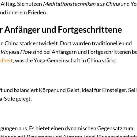
 Alltag. Sie nutzen
Meditationstechniken aus China
und Yo
nd innerem Frieden.
ür Anfänger und Fortgeschrittene
 in China stark entwickelt. Dort wurden traditionelle und
d
Vinyasa Flow
sind bei Anfängern und Fortgeschrittenen be
dheit
, was die Yoga-Gemeinschaft in China stärkt.
nft und balanciert Körper und Geist, ideal für Einsteiger. Sei
-Stile gelegt.
egungen aus. Es bietet einen dynamischen Gegensatz zum
sitionen mit Bewegung und Atmung, ideal für energiegelad