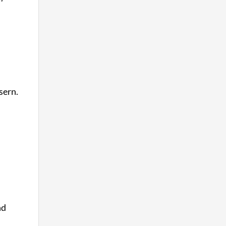
sern.
nd