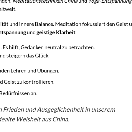
inden.
Meditationstechniken China
und
Yoga-Entspannung
eltweit.
lität und innere Balance. Meditation fokussiert den Geist 
ntspannung
und
geistige Klarheit
.
 Es hilft, Gedanken neutral zu betrachten.
nd steigern das Glück.
inden Lehren und Übungen.
 Geist zu kontrollieren.
 Bedürfnissen an.
n Frieden und Ausgeglichenheit in unserem
dealte Weisheit aus China.