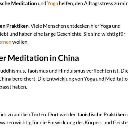
sische Meditation
und
Yoga
helfen, den Alltagsstress zu mi
len Praktiken
. Viele Menschen entdecken hier Yoga und
iebt und haben eine lange Geschichte. Sie sind wichtig für
ernen
wollen.
er Meditation in China
 Buddhismus, Taoismus und Hinduismus verflochten ist. Di
China bereichert. Die Entwicklung von Yoga und Meditati
epasst haben.
ück zu antiken Texten. Dort werden
taoistische Praktiken
waren wichtig für die Entwicklung des Körpers und Geistes