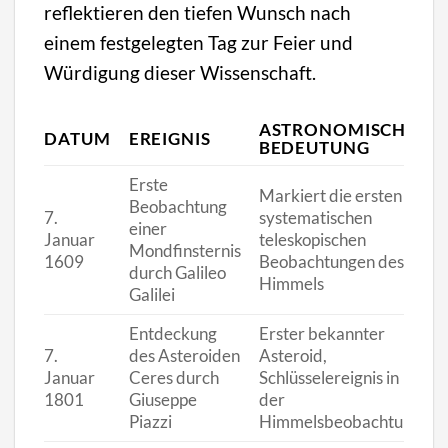
reflektieren den tiefen Wunsch nach
einem festgelegten Tag zur Feier und
Würdigung dieser Wissenschaft.
ASTRONOMISCHE
DATUM
EREIGNIS
BEDEUTUNG
Erste
Markiert die ersten
Beobachtung
7.
systematischen
einer
Januar
teleskopischen
Mondfinsternis
1609
Beobachtungen des
durch Galileo
Himmels
Galilei
Entdeckung
Erster bekannter
7.
des Asteroiden
Asteroid,
Januar
Ceres durch
Schlüsselereignis in
1801
Giuseppe
der
Piazzi
Himmelsbeobachtung