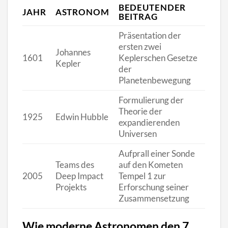
BEDEUTENDER
JAHR
ASTRONOM
BEITRAG
Präsentation der
ersten zwei
Johannes
1601
Keplerschen Gesetze
Kepler
der
Planetenbewegung
Formulierung der
Theorie der
1925
Edwin Hubble
expandierenden
Universen
Aufprall einer Sonde
Teams des
auf den Kometen
2005
Deep Impact
Tempel 1 zur
Projekts
Erforschung seiner
Zusammensetzung
Wie moderne Astronomen den 7.