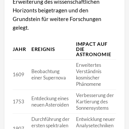
Erweiterung des wissenschaftlichen
Horizonts beigetragen und den
Grundstein für weitere Forschungen
gelegt.
IMPACT AUF
JAHR
EREIGNIS
DIE
ASTRONOMIE
Erweitertes
Beobachtung
Verständnis
1609
einer Supernova
kosmischer
Phänomene
Verbesserung der
Entdeckung eines
1753
Kartierung des
neuen Asteroiden
Sonnensystems
Durchführung der
Entwicklung neuer
ersten spektralen
Analysetechniken
1907