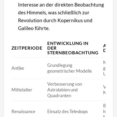
Interesse an der direkten Beobachtung
des Himmels, was schließlich zur
Revolution durch Kopernikus und
Galileo führte.
ENTWICKLUNG IN
AUSW
ZEITPERIODE
DER
DIE 
STERNBEOBACHTUNG
Modell
Grundlegung
Antike
geozen
geometrischer Modelle
Univer
Verbesserung von
Verbes
Mittelalter
Astrolabien und
Naviga
Quadranten
Bestät
Renaissance
Einsatz des Teleskops
helioze