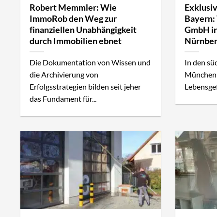
Robert Memmler: Wie
Exklusi
ImmoRob den Weg zur
Bayern:
finanziellen Unabhängigkeit
GmbH i
durch Immobilien ebnet
Nürnber
Die Dokumentation von Wissen und
In den s
die Archivierung von
München 
Erfolgsstrategien bilden seit jeher
Lebensgefü
das Fundament für...