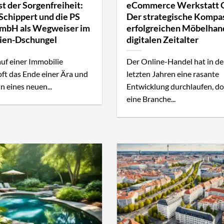
t der Sorgenfreiheit:
eCommerce Werkstatt
 Schippert und die PS
Der strategische Kompas
bH als Wegweiser im
erfolgreichen Möbelhan
ien-Dschungel
digitalen Zeitalter
uf einer Immobilie
Der Online-Handel hat in d
oft das Ende einer Ära und
letzten Jahren eine rasante
n eines neuen...
Entwicklung durchlaufen, d
eine Branche...