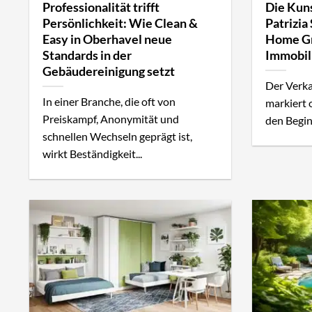
Professionalität trifft
Die Kuns
Persönlichkeit: Wie Clean &
Patrizia
Easy in Oberhavel neue
Home Gm
Standards in der
Immobil
Gebäudereinigung setzt
Der Verka
In einer Branche, die oft von
markiert 
Preiskampf, Anonymität und
den Begin
schnellen Wechseln geprägt ist,
wirkt Beständigkeit...