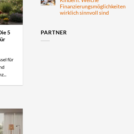
Kindern: Welche
Finanzierungsmöglichkeiten
wirklich sinnvoll sind
Die 5
PARTNER
für
sel für
nd
z...