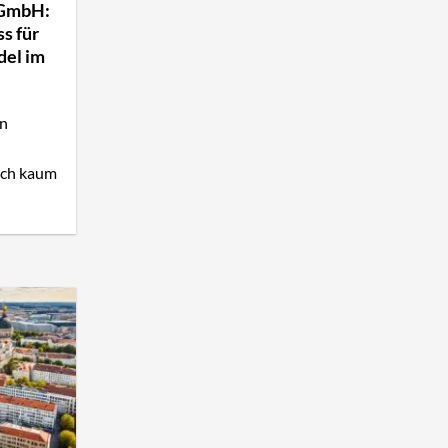
 GmbH:
s für
del im
en
och kaum