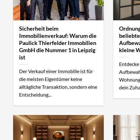
Sicherheit beim
Ordnung
Immobilienverkauf: Warum die
beliebt
Paulick Thierfelder Immobilien
Aufbewa
GmbH die Nummer 1 in Leipzig
kleine 
ist
Entdecke 
Der Verkauf einer Immobilie ist für
Aufbewah
die meisten Eigentümer keine
Wohnunge
alltägliche Transaktion, sondern eine
dein Zuhau
Entscheidung...