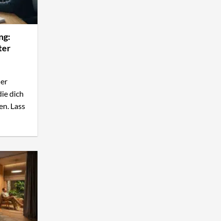
ng:
ter
ler
ie dich
en. Lass