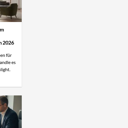
em
n 2026
en für
andle es
light.