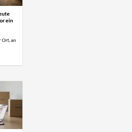
eute
or ein
 Ort, an