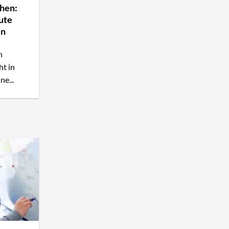
ehen:
ute
en
n
ht in
ne...