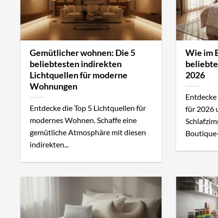
Gemütlicher wohnen: Die 5
Wie im 
beliebtesten indirekten
beliebt
Lichtquellen für moderne
2026
Wohnungen
Entdecke 
Entdecke die Top 5 Lichtquellen für
für 2026 
modernes Wohnen. Schaffe eine
Schlafzimm
gemütliche Atmosphäre mit diesen
Boutique-
indirekten...