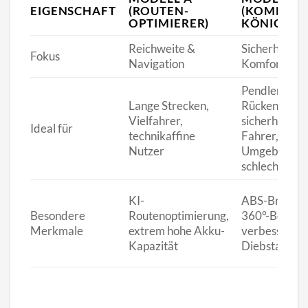
EIGENSCHAFT
(ROUTEN-
(KOMFORT
OPTIMIERER)
KÖNIG)
Reichweite &
Sicherheit &
Fokus
Navigation
Komfort
Pendler mit
Lange Strecken,
Rückenprobl
Vielfahrer,
sicherheitsb
Ideal für
technikaffine
Fahrer, urba
Nutzer
Umgebungen
schlechten S
KI-
ABS-Bremse
Besondere
Routenoptimierung,
360°-Beleuch
Merkmale
extrem hohe Akku-
verbesserter
Kapazität
Diebstahlsch