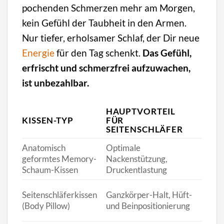
pochenden Schmerzen mehr am Morgen,
kein Gefühl der Taubheit in den Armen.
Nur tiefer, erholsamer Schlaf, der Dir neue
Energie
für den Tag schenkt.
Das Gefühl,
erfrischt und schmerzfrei aufzuwachen,
ist unbezahlbar.
HAUPTVORTEIL
IDE
KISSEN-TYP
FÜR
UNT
SEITENSCHLÄFER
FÜR
Anatomisch
Optimale
Gerad
geformtes Memory-
Nackenstützung,
Verm
Schaum-Kissen
Druckentlastung
Vers
Beweg
Seitenschläferkissen
Ganzkörper-Halt, Hüft-
Schlä
(Body Pillow)
und Beinpositionierung
Komf