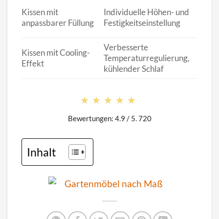
Perso
Kissen mit
Individuelle Höhen- und
Bedür
anpassbarer Füllung
Festigkeitseinstellung
Feinj
Verbesserte
Schne
Kissen mit Cooling-
Temperaturregulierung,
Schlä
Effekt
kühlender Schlaf
Schl
★★★★★
★★★★★
Bewertungen: 4.9 / 5. 720
Inhalt