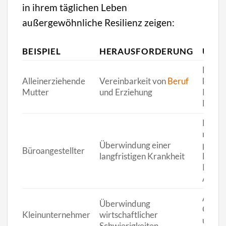
in ihrem täglichen Leben
außergewöhnliche Resilienz zeigen:
BEISPIEL
HERAUSFORDERUNG
ÜBE
Einsat
Alleinerziehende
Vereinbarkeit von
Beruf
kommu
Mutter
und Erziehung
Resso
Netzw
Nutzu
medizi
Überwindung einer
psycho
Büroangestellter
langfristigen Krankheit
Betre
Rückke
Arbei
Anpas
Überwindung
Gesch
Kleinunternehmer
wirtschaftlicher
und On
Schwierigkeiten