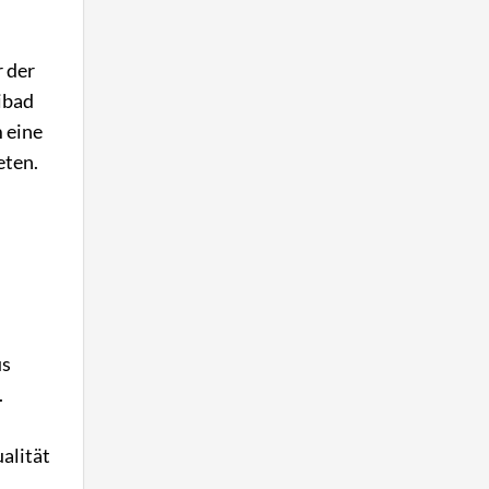
r der
ibad
m eine
eten.
us
.
ualität