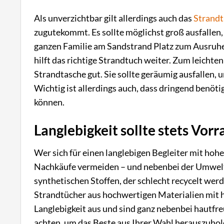
Als unverzichtbar gilt allerdings auch das
Strand
zugutekommt. Es sollte möglichst groß ausfallen,
ganzen Familie am Sandstrand Platz zum Ausruhe
hilft das richtige Strandtuch weiter. Zum leichte
Strandtasche gut. Sie sollte geräumig ausfallen, 
Wichtig ist allerdings auch, dass dringend benöt
können.
Langlebigkeit sollte stets Vor
Wer sich für einen langlebigen Begleiter mit hoh
Nachkäufe vermeiden – und nebenbei der Umwelt et
synthetischen Stoffen, der schlecht recycelt wer
Strandtücher aus hochwertigen Materialien mit h
Langlebigkeit aus und sind ganz nebenbei hautfreu
achten, um das Beste aus Ihrer Wahl herauszuho