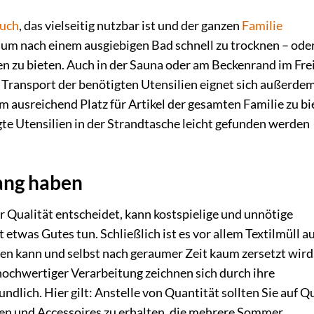
tuch
, das vielseitig nutzbar ist und der ganzen
Familie
 um nach einem ausgiebigen Bad schnell zu trocknen – ode
n zu bieten. Auch in der Sauna oder am Beckenrand im Fre
n Transport der benötigten Utensilien eignet sich außerde
um ausreichend Platz für Artikel der gesamten Familie zu bi
igte Utensilien in der Strandtasche leicht gefunden werden
rang haben
er Qualität entscheidet, kann kostspielige und unnötige
was Gutes tun. Schließlich ist es vor allem Textilmüll a
den kann und selbst nach geraumer Zeit kaum zersetzt wird
ochwertiger Verarbeitung zeichnen sich durch ihre
ndlich. Hier gilt: Anstelle von Quantität sollten Sie auf Q
len und Accessoires zu erhalten, die mehrere Sommer