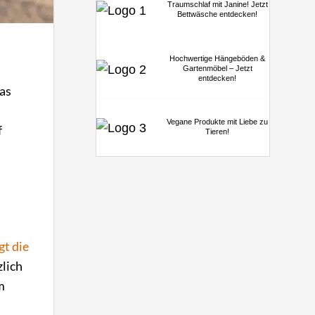
Traumschlaf mit Janine! Jetzt
Bettwäsche entdecken!
Hochwertige Hängeböden &
Gartenmöbel – Jetzt
entdecken!
as
Vegane Produkte mit Liebe zu
f
Tieren!
gt die
zlich
m