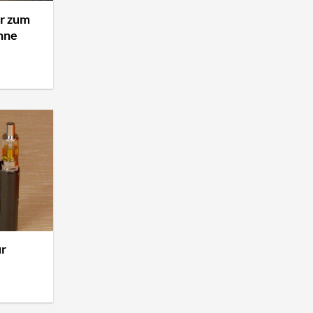
r zum
ohne
ür