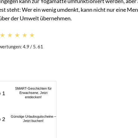
ingegen kann zur Yogamatte umfunktioniert werden, aber
st steht: Wer ein wenig umdenkt, kann nicht nur eine Me
nüber der Umwelt übernehmen.
★★★★★
★★★★★
ertungen: 4.9 / 5. 61
SMART-Geschichten für
Erwachsene. Jetzt
entdecken!
Günstige Urlaubsgutscheine –
Jetzt buchen!