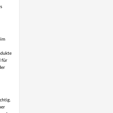
rs
eim
odukte
 für
der
chtig.
her