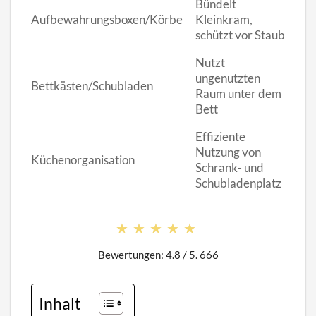
Bündelt
Wo
Aufbewahrungsboxen/Körbe
Kleinkram,
Kü
schützt vor Staub
Nutzt
ungenutzten
Bettkästen/Schubladen
Sc
Raum unter dem
Bett
Effiziente
Nutzung von
Küchenorganisation
Kü
Schrank- und
Schubladenplatz
★★★★★
★★★★★
Bewertungen: 4.8 / 5. 666
Inhalt