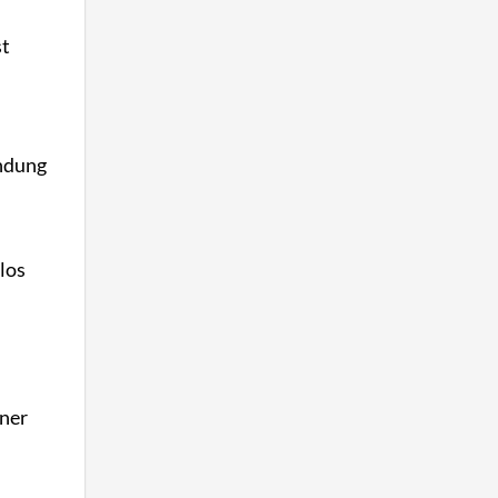
st
endung
los
iner