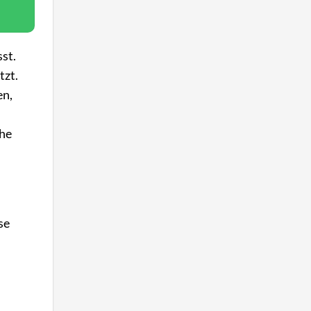
sst.
tzt.
en,
che
se