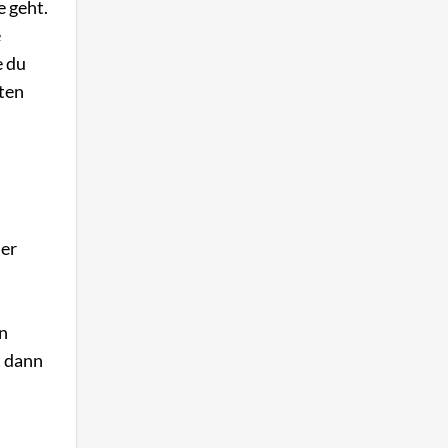
e geht.
e
e du
eten
Der
en
t dann