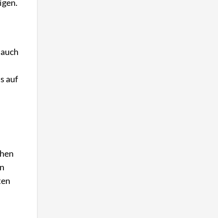
igen.
 auch
s auf
chen
en
ten