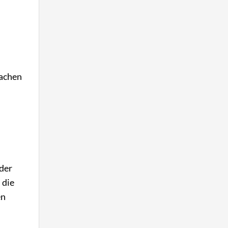
achen
 der
 die
en