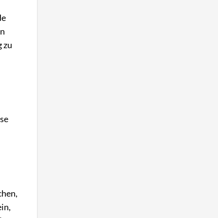
de
en
g zu
ese
chen,
in,