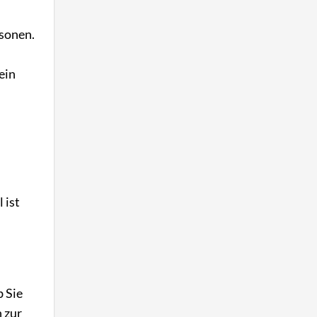
rsonen.
ein
 ist
b Sie
n zur