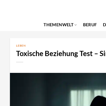
Zum
Inhalt
springen
THEMENWELT
BERUF
D
LEBEN
Toxische Beziehung Test – Si