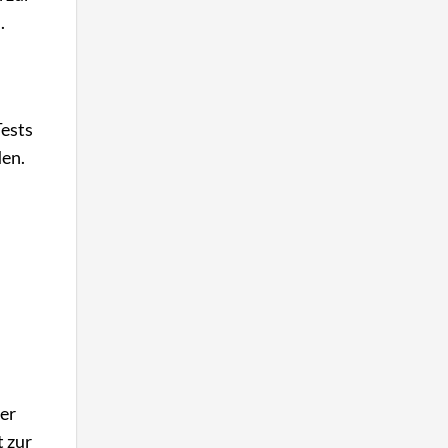
.
Tests
den.
ter
t zur