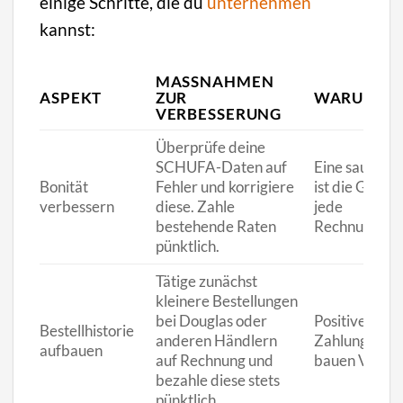
einige Schritte, die du
unternehmen
kannst:
MASSNAHMEN
ASPEKT
ZUR
WARUM ES 
VERBESSERUNG
Überprüfe deine
SCHUFA-Daten auf
Eine saubere 
Bonität
Fehler und korrigiere
ist die Grund
verbessern
diese. Zahle
jede
bestehende Raten
Rechnungskau
pünktlich.
Tätige zunächst
kleinere Bestellungen
bei Douglas oder
Positive
Bestellhistorie
anderen Händlern
Zahlungserf
aufbauen
auf Rechnung und
bauen Vertra
bezahle diese stets
pünktlich.