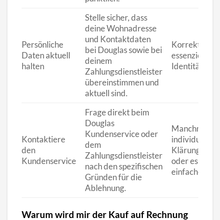
Stelle sicher, dass
deine Wohnadresse
und Kontaktdaten
Persönliche
Korrekte Dat
bei Douglas sowie bei
Daten aktuell
essenziell für
deinem
halten
Identitätsprü
Zahlungsdienstleister
übereinstimmen und
aktuell sind.
Frage direkt beim
Douglas
Manchmal kö
Kundenservice oder
Kontaktiere
individuelle
dem
den
Klärungen he
Zahlungsdienstleister
Kundenservice
oder es gibt e
nach den spezifischen
einfache Lösu
Gründen für die
Ablehnung.
Warum wird mir der Kauf auf Rechnung