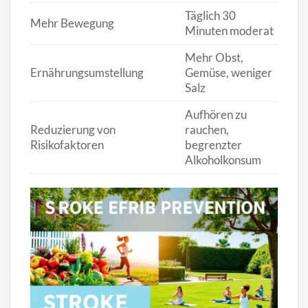
Täglich 30
Sen
Mehr Bewegung
Minuten moderat
bis
Mehr Obst,
Ve
Ernährungsumstellung
Gemüse, weniger
Ge
Salz
Aufhören zu
Reduzierung von
rauchen,
Se
Risikofaktoren
begrenzter
Alkoholkonsum