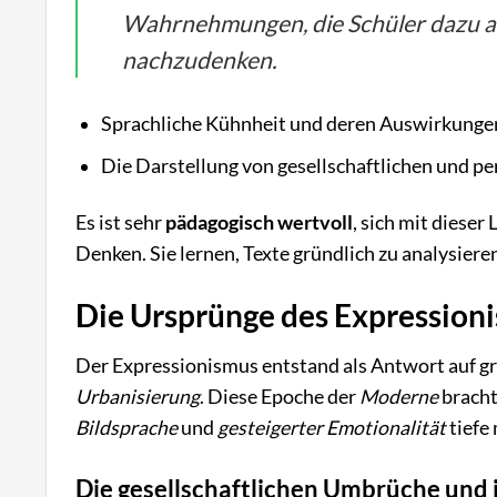
Wahrnehmungen, die Schüler dazu an
nachzudenken.
Sprachliche Kühnheit und deren Auswirkungen 
Die Darstellung von gesellschaftlichen und 
Es ist sehr
pädagogisch wertvoll
, sich mit dieser
Denken. Sie lernen, Texte gründlich zu analysiere
Die Ursprünge des Expressioni
Der Expressionismus entstand als Antwort auf g
Urbanisierung
. Diese Epoche der
Moderne
bracht
Bildsprache
und
gesteigerter Emotionalität
tiefe
Die gesellschaftlichen Umbrüche und ih