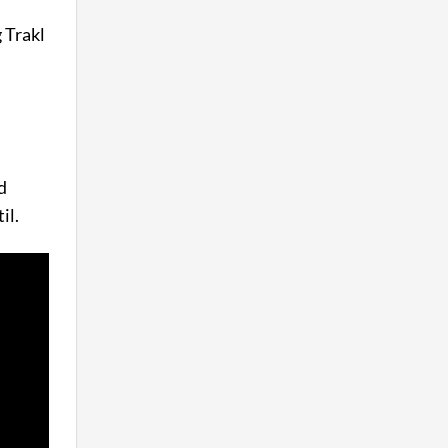
 Trakl
d
il.