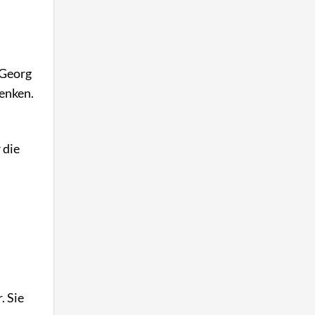
 Georg
denken.
 die
. Sie