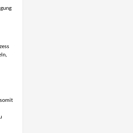
tigung
zess
ln,
 somit
u