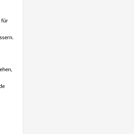
 für
ssern.
tehen,
nde