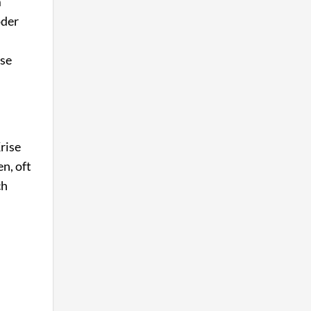
m
oder
ise
rise
en, oft
ch