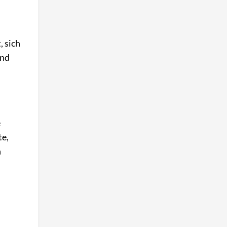
, sich
und
e
te,
n