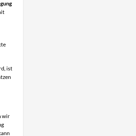
igung
it
kte
d, ist
ätzen
m wir
ng
kann