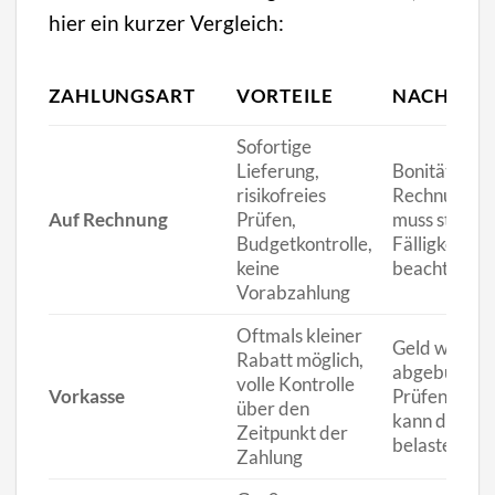
hier ein kurzer Vergleich:
ZAHLUNGSART
VORTEILE
NACHTEIL
Sofortige
Lieferung,
Bonitätsprüf
risikofreies
Rechnungsa
Auf Rechnung
Prüfen,
muss stimme
Budgetkontrolle,
Fälligkeitsfr
keine
beachten
Vorabzahlung
Oftmals kleiner
Geld wird so
Rabatt möglich,
abgebucht, k
volle Kontrolle
Vorkasse
Prüfen vorab
über den
kann das Bu
Zeitpunkt der
belasten
Zahlung