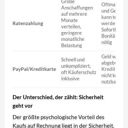
Große
Oftmals Zin
Anschaffungen
und Gebühre
auf mehrere
kann teurer
Monate
Ratenzahlung
werden als 
verteilen,
Sofortkauf,
geringere
Bonitätsprü
monatliche
nötig
Belastung
Geld wird so
Schnell und
abgebucht, 
unkompliziert,
PayPal/Kreditkarte
Kreditkarte 
oft Käuferschutz
nicht kostenf
inklusive
nutzbar
Der Unterschied, der zählt: Sicherheit
geht vor
Der größte psychologische Vorteil des
Kaufs auf Rechnung liegt in der Sicherheit.