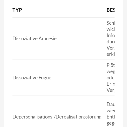
TYP
BESCHR
Schlagart
wichtiger
Informati
Dissoziative Amnesie
durch no
Vergessli
erklären.
Plötzlich
weg von 
Dissoziative Fugue
oder der 
Erinnerun
Vergange
Dauerhaft
wiederke
Depersonalisations-/Derealisationsstörung
Entfremd
gegenüber