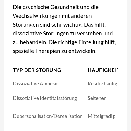
Die psychische Gesundheit und die
Wechselwirkungen mit anderen
Störungen sind sehr wichtig. Das hilft,
dissoziative Störungen zu verstehen und
zu behandeln. Die richtige Einteilung hilft,
spezielle Therapien zu entwickeln.
B
TYP DER STÖRUNG
HÄUFIGKEIT
A
Dissoziative Amnesie
Relativ häufig
Er
Er
Dissoziative Identitätsstörung
Seltener
Ju
Ju
Depersonalisation/Derealisation
Mittelgradig
Er