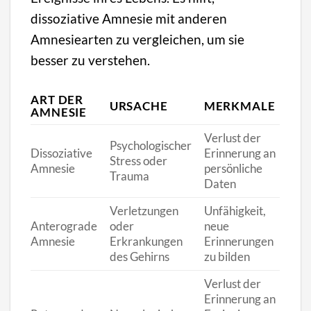
dissoziative Amnesie mit anderen
Amnesiearten zu vergleichen, um sie
besser zu verstehen.
ART DER
URSACHE
MERKMALE
AMNESIE
Verlust der
Psychologischer
Dissoziative
Erinnerung an
Stress oder
Amnesie
persönliche
Trauma
Daten
Verletzungen
Unfähigkeit,
Anterograde
oder
neue
Amnesie
Erkrankungen
Erinnerungen
des Gehirns
zu bilden
Verlust der
Erinnerung an