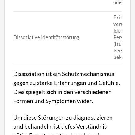
oder der
Existenz 
verschie
Identität
Dissoziative Identitätsstörung
Persönlic
(früher al
Persönlic
bekannt).
Dissoziation ist ein Schutzmechanismus
gegen zu starke Erfahrungen und Gefühle.
Dies spiegelt sich in den verschiedenen
Formen und Symptomen wider.
Um diese Störungen zu diagnostizieren
und behandeln, ist tiefes Verständnis